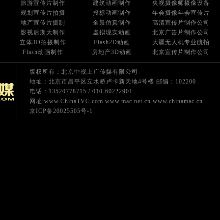
旅游宣传片制作
建筑动画制作
央视摄像师摄像设备
规划宣传片拍摄
投标动画制作
年会摄像年会宣传片
地产宣传片摄制
全景仿真制作
高清宣传片制作公司
影视后期大制作
虚拟现实动画
北京广告片制作公司
立体3D拍摄制作
Flash2D动画
大疆无人机专业航拍
Flash动画制作
房地产3D动画
北京宣传片制作公司
版权所有
：
北京中视上广传媒有限公司
地址：北京市昌平区立水桥卢卡新天地4号楼 邮编：102200
电话：13520778715 / 010-60222901
网址:
www.ChinaTVC.com
www.mac.net.cn
www.chinamac.cn
京ICP备20025505号-1