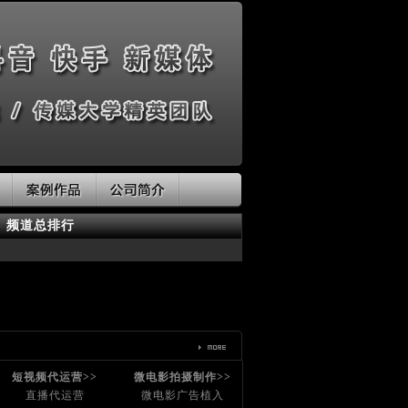
频道总排行
短视频代运营>>
微电影拍摄制作>>
直播代运营
微电影广告植入