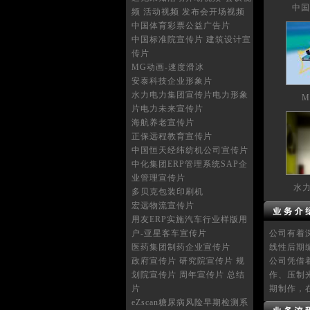
中国
频 活动视频 发布会开场视频
中国体育彩票公益广告片
中国标准院宣传片 建筑设计宣
传片
MG动画-速度滑冰
安泰科技企业形象片
水力电力集团宣传片电力形象
M
片电力未来宣传片
海航养老宣传片
正保远程教育宣传片
中国恒天经纬纺机公司宣传片
中化集团ERP管理系统SAP企
业管理宣传片
水力
多贝克包装印刷机
宏远物流宣传片
用友ERP实施汽车行业样版用
户-亚星客车宣传片
公司有着
医药集团制药企业宣传片
线性后期
政府宣传片 研究院宣传片 规
公司凭借
划院宣传片 周年宣传片 总结
作、压制
片
期制作，
eZscan糖尿病风险早期检测系