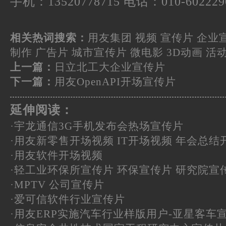
手机：13520778715 电话：010-602229
相关热词搜索：
用友集团
视频
宣传片
企业
制作
广告片
城市宣传片
微电影
3D动画
活
上一篇：
日立北工大企业宣传片
下一篇：
用友OpenAPI开场宣传片
延伸阅读：
·
宇龙通信3G手机发布会热场宣传片
·
用友新零售开场视频 IT开场视频 年会总结
·
用友软件开场视频
·
轻工业环保所宣传片 环保宣传片 研究院宣
·
MPTV 公司宣传片
·
爱可信软件行业宣传片
·
用友ERP实施汽车行业样版用户-亚星客车