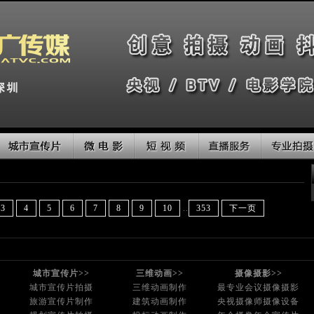
3
4
5
6
7
8
9
10
..
353
下一页
城市宣传片>>
三维动画>>
摄像摄影>>
城市宣传片拍摄
三维动画制作
最专业会议摄像摄影
旅游宣传片制作
建筑动画制作
央视摄像师摄像设备