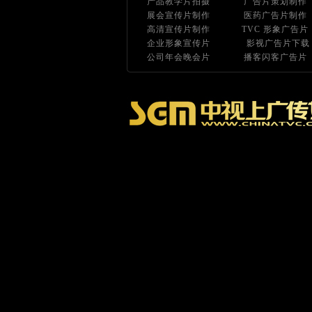
产品教学片拍摄
广告片策划制作
展会宣传片制作
医药广告片制作
高清宣传片制作
TVC 形象广告片
企业形象宣传片
影视广告片下载
公司年会晚会片
播客闪客广告片