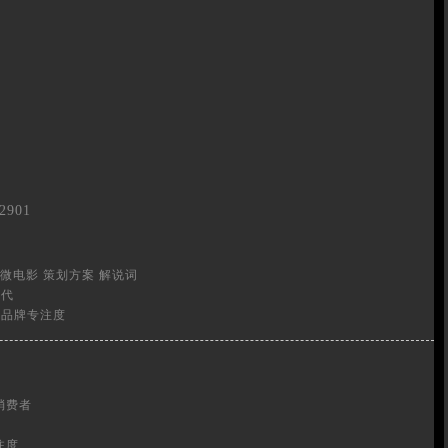
2901
微电影
策划方案
解说词
时代
看品牌专注度
消费者
注度