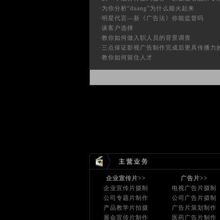
·
为你分析“duang”为什么能火起来
·
明星代言—新《广告法》你能监督吗
·
谈客户选择
·
教你如何做入职人员的背景调查
·
三点保证影视广告制作完成后更具传播力
·
教你如何留住人才
企业宣传片>>
广告片>>
企业宣传片摄制
电视广告片摄制
公司专题片制作
公司广告片摄制
产品教学片拍摄
广告片策划制作
展会宣传片制作
医药广告片制作