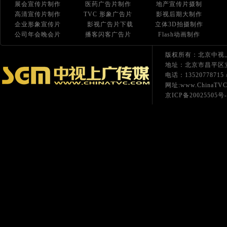
展会宣传片制作
医药广告片制作
地产宣传片摄制
高清宣传片制作
TVC 形象广告片
影视后期大制作
企业形象宣传片
影视广告片下载
立体3D拍摄制作
公司年会晚会片
播客闪客广告片
Flash动画制作
版权所有
：
北京中视
地址：北京市昌平区立
电话：13520778715 /
网址:
www.ChinaTVC
京ICP备20025505号-