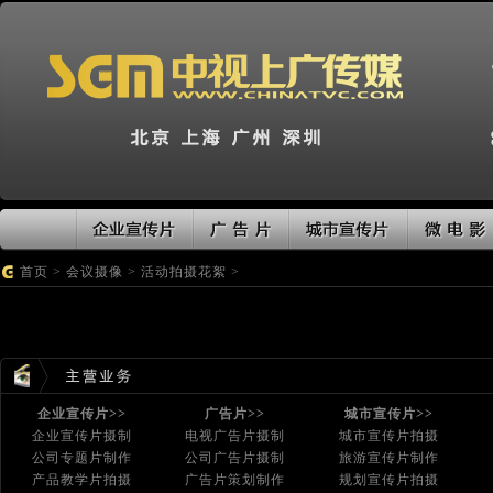
首页
>
会议摄像
>
活动拍摄花絮
>
企业宣传片>>
广告片>>
城市宣传片>>
企业宣传片摄制
电视广告片摄制
城市宣传片拍摄
公司专题片制作
公司广告片摄制
旅游宣传片制作
产品教学片拍摄
广告片策划制作
规划宣传片拍摄