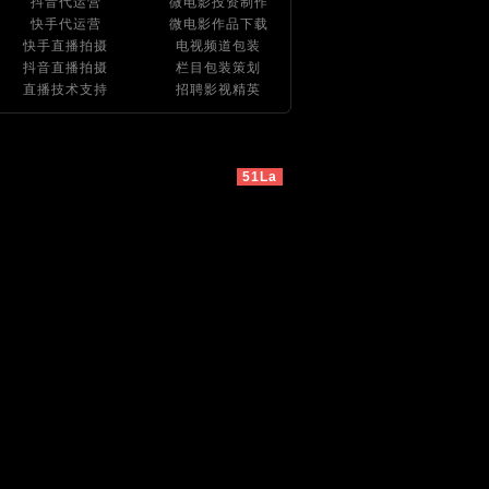
抖音代运营
微电影投资制作
快手代运营
微电影作品下载
快手直播拍摄
电视频道包装
抖音直播拍摄
栏目包装策划
直播技术支持
招聘影视精英
51La